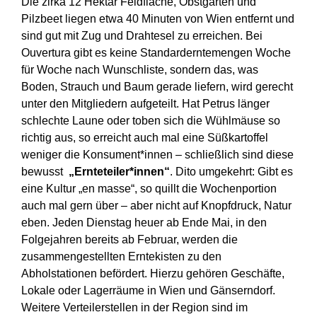
Die zirka 12 Hektar Feldfläche, Obstgarten und
Pilzbeet liegen etwa 40 Minuten von Wien entfernt und
sind gut mit Zug und Drahtesel zu erreichen. Bei
Ouvertura gibt es keine Standarderntemengen Woche
für Woche nach Wunschliste, sondern das, was
Boden, Strauch und Baum gerade liefern, wird gerecht
unter den Mitgliedern aufgeteilt. Hat Petrus länger
schlechte Laune oder toben sich die Wühlmäuse so
richtig aus, so erreicht auch mal eine Süßkartoffel
weniger die Konsument*innen – schließlich sind diese
bewusst
„Ernteteiler*innen“
. Dito umgekehrt: Gibt es
eine Kultur „en masse“, so quillt die Wochenportion
auch mal gern über – aber nicht auf Knopfdruck, Natur
eben. Jeden Dienstag heuer ab Ende Mai, in den
Folgejahren bereits ab Februar, werden die
zusammengestellten Erntekisten zu den
Abholstationen befördert. Hierzu gehören Geschäfte,
Lokale oder Lagerräume in Wien und Gänserndorf.
Weitere Verteilerstellen in der Region sind im