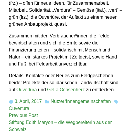
(frz.) – offen für neue Ideen, für Zusammenarbeit,
Mitarbeit, Solidarität. „Verdura“ – Gemüse (ital.), „vert“ –
grün (frz.), die Ouvertüre, der Auftakt zu einem neuen
grünen Anbauprojekt, quasi.
Zusammen mit den Verbraucher*innen die Felder
bewirtschaften und sich die Ernte sowie die
Finanzierung teilen – solidarisch mit Mensch und
Natur – ein starkes Projekt mit Zeitgeist, sowie Hand
und Fuß, bei Feldarbeit unverzichtbar.
Details, Kontakte oder Neues zum Feldgeschehen
beider Projekte der solidarischen Landwirtschaft sind
auf
Ouvertura
und
GeLa Ochsenherz
zu entdecken.
3. April, 2017
Nutzer*innengemeinschaften
Posted
Tags:
Ouvertura
in
Beitragsnavigation
Previous
Previous Post
post:
Stiftung Edith Maryon – die Wegbereiterin aus der
Schweiz