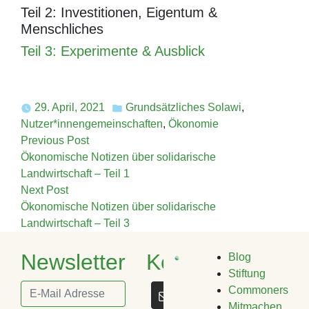
Teil 2: Investitionen, Eigentum &
Menschliches
Teil 3: Experimente & Ausblic
k
29. April, 2021
Grundsätzliches Solawi
,
Posted
Nutzer*innengemeinschaften
,
Ökonomie
in
Beitragsnavigation
Previous
Previous Post
post:
Ökonomische Notizen über solidarische
Landwirtschaft – Teil 1
Next
Next Post
post:
Ökonomische Notizen über solidarische
Landwirtschaft – Teil 3
Newsletter
Kontakt
Blog
Stiftung
Commoners
Mitmachen