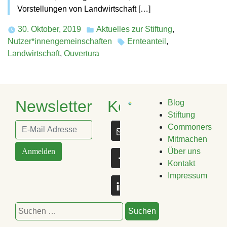
Vorstellungen von Landwirtschaft […]
30. Oktober, 2019
Aktuelles zur Stiftung
,
Posted
Nutzer*innengemeinschaften
Ernteanteil
,
in
Tags:
Landwirtschaft
,
Ouvertura
Newsletter
Kontakt
Blog
Stiftung
Commoners
Mitmachen
Anmelden
Über uns
Kontakt
Impressum
Suchen
nach: